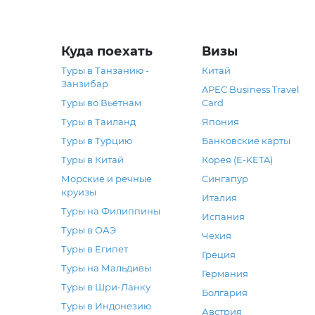
Куда поехать
Визы
Туры в Танзанию -
Китай
Занзибар
APEC Business Travel
Туры во Вьетнам
Card
Туры в Таиланд
Япония
Туры в Турцию
Банковские карты
Туры в Китай
Корея (E-KETA)
Морские и речные
Сингапур
круизы
Италия
Туры на Филиппины
Испания
Туры в ОАЭ
Чехия
Туры в Египет
Греция
Туры на Мальдивы
Германия
Туры в Шри-Ланку
Болгария
Туры в Индонезию
Австрия