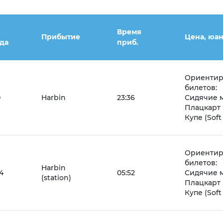
Время
Прибытие
Цена, юа
да
приб.
Ориентир
билетов:
0
Harbin
23:36
Сидячие ме
Плацкарт (
Купе (Soft
Ориентир
билетов:
Harbin
4
05:52
Сидячие ме
(station)
Плацкарт (
Купе (Soft