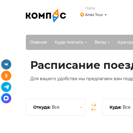
Город
Anex Tour
Главная
Куда поехать
Визы
Аренд
Расписание поез
vkontakte
odnoklassniki
Для вашего удобства мы предлагаем вам под
telegram
max
Откуда:
Все
Куда:
Все