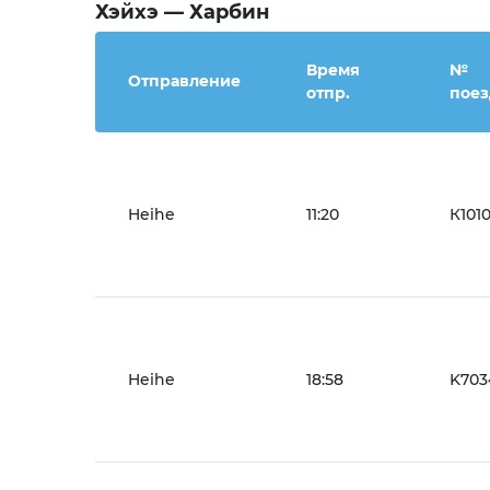
Хэйхэ — Харбин
Время
№
Отправление
отпр.
поез
Heihe
11:20
К101
Heihe
18:58
K703