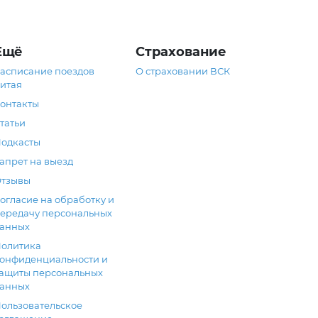
Ещё
Страхование
асписание поездов
О страховании ВСК
итая
онтакты
татьи
одкасты
апрет на выезд
тзывы
огласие на обработку и
ередачу персональных
анных
олитика
онфиденциальности и
ащиты персональных
анных
ользовательское