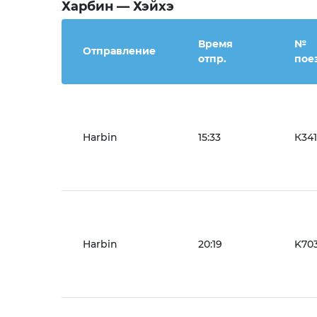
Харбин — Хэйхэ
Время
№
Отправление
отпр.
пое
Harbin
15:33
К341
Harbin
20:19
K70