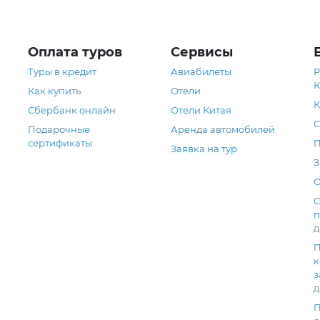
Оплата туров
Сервисы
Туры в кредит
Авиабилеты
Р
К
Как купить
Отели
К
Сбербанк онлайн
Отели Китая
С
Подарочные
Аренда автомобилей
сертификаты
П
Заявка на тур
З
О
С
п
д
П
к
з
д
П