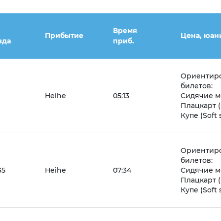
Время
Прибытие
Цена, юан
зда
приб.
Ориентиро
билетов:
Heihe
05:13
Сидячие ме
Плацкарт (H
Купе (Soft 
Ориентиро
билетов:
35
Heihe
07:34
Сидячие ме
Плацкарт (H
Купе (Soft 