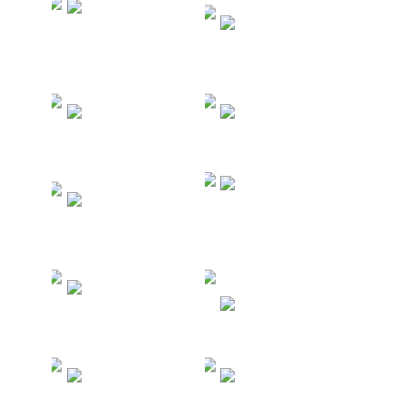
Туры в
Танзанию -
Туры во
Занзибар
Вьетнам
Туры в
Туры в
Таиланд
Турцию
Морские и
Туры в
речные
Китай
круизы
Туры на
Филиппины
Туры в ОАЭ
Туры в
Туры на
Египет
Мальдивы