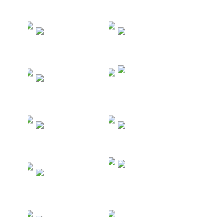
Туры в Шри-
Туры в
Ланку
Индонезию
Туры в
Туры в
Доминикан
Мексику
у
Туры в
Туры на
Индию
Кубу
Туры в
Туры по
Южную
России
Корею