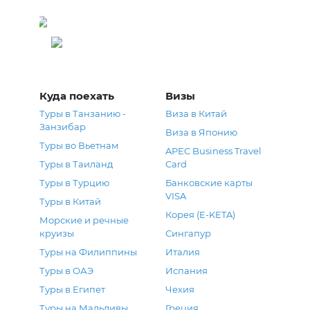
Греция
Куда поехать
Визы
Туры в Танзанию -
Виза в Китай
Занзибар
Виза в Японию
Туры во Вьетнам
APEC Business Travel
Туры в Таиланд
Card
Туры в Турцию
Банковские карты
VISA
Туры в Китай
Корея (E-KETA)
Морские и речные
круизы
Сингапур
Туры на Филиппины
Италия
Туры в ОАЭ
Испания
Туры в Египет
Чехия
Туры на Мальдивы
Греция