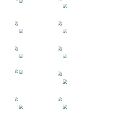
Туры в
Венесуэлу
Кипр
Испания
Черногория
Болгария
Япония
Северные
Мариански
е Острова
Германия
Австрия
Армения