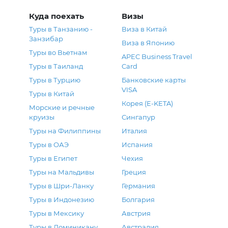
Куда поехать
Визы
Туры в Танзанию -
Виза в Китай
Занзибар
Виза в Японию
Туры во Вьетнам
APEC Business Travel
Туры в Таиланд
Card
Туры в Турцию
Банковские карты
VISA
Туры в Китай
Корея (E-KETA)
Морские и речные
круизы
Сингапур
Туры на Филиппины
Италия
Туры в ОАЭ
Испания
Туры в Египет
Чехия
Туры на Мальдивы
Греция
Туры в Шри-Ланку
Германия
Туры в Индонезию
Болгария
Туры в Мексику
Австрия
Туры в Доминикану
Австралия