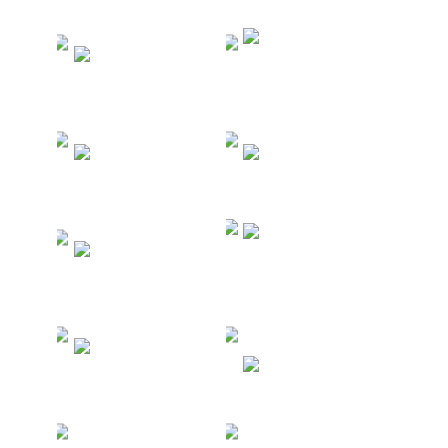
Туры в
Туры в
Доминикан
Мексику
у
Туры в
Туры на
Индию
Кубу
Туры в
Туры по
Южную
России
Корею
Туры в
Венесуэлу
Кипр