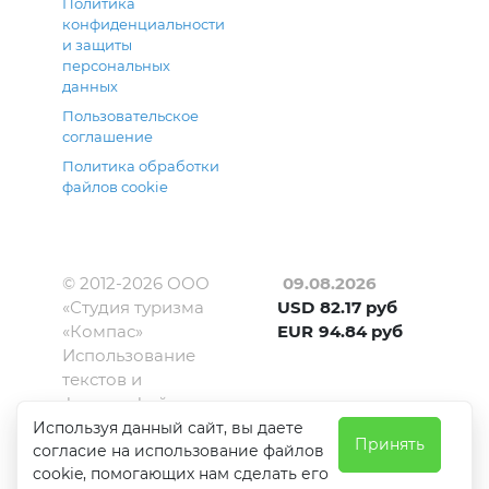
Политика
конфиденциальности
и защиты
персональных
данных
Пользовательское
соглашение
Политика обработки
файлов cookie
© 2012-
2026
ООО
09.08.2026
«Студия туризма
USD
82.17
руб
«Компас»
EUR
94.84
руб
Использование
текстов и
фотографий с
сайта kompas-
Используя данный сайт, вы даете
Принять
amur.ru
согласие на использование файлов
cookie, помогающих нам сделать его
допускается