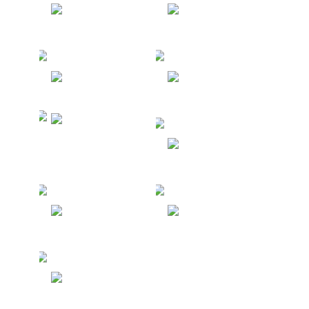
Испания
Черногория
Болгария
Япония
Северные
Мариански
е Острова
Германия
Австрия
Армения
Греция