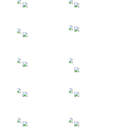
Туры в
Туры в
Таиланд
Турцию
Морские и
Туры в
речные
Китай
круизы
Туры на
Филиппины
Туры в ОАЭ
Туры в
Туры на
Египет
Мальдивы
Туры в Шри-
Туры в
Ланку
Индонезию