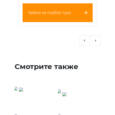
Заявка на подбор тура
Previous
Next
Смотрите также
Туры в
Танзанию -
Туры во
Занзибар
Вьетнам