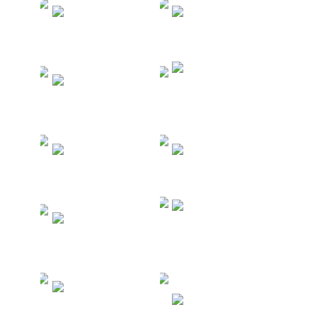
Туры в Шри-
Туры в
Ланку
Индонезию
Туры в
Туры в
Доминикан
Мексику
у
Туры в
Туры на
Индию
Кубу
Туры в
Туры по
Южную
России
Корею
Туры в
Венесуэлу
Кипр