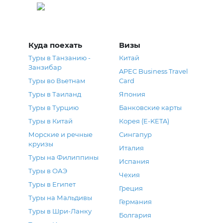
Греция
Куда поехать
Визы
Туры в Танзанию -
Китай
Занзибар
APEC Business Travel
Туры во Вьетнам
Card
Туры в Таиланд
Япония
Туры в Турцию
Банковские карты
Туры в Китай
Корея (E-KETA)
Морские и речные
Сингапур
круизы
Италия
Туры на Филиппины
Испания
Туры в ОАЭ
Чехия
Туры в Египет
Греция
Туры на Мальдивы
Германия
Туры в Шри-Ланку
Болгария