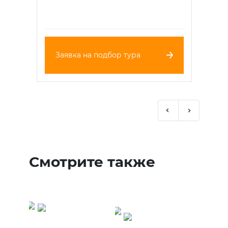
Заявка на подбор тура
Previous
Next
Смотрите также
Туры в
Танзанию -
Туры во
Занзибар
Вьетнам