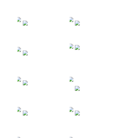
Туры в
Туры в
Таиланд
Турцию
Морские и
Туры в
речные
Китай
круизы
Туры на
Филиппины
Туры в ОАЭ
Туры в
Туры на
Египет
Мальдивы