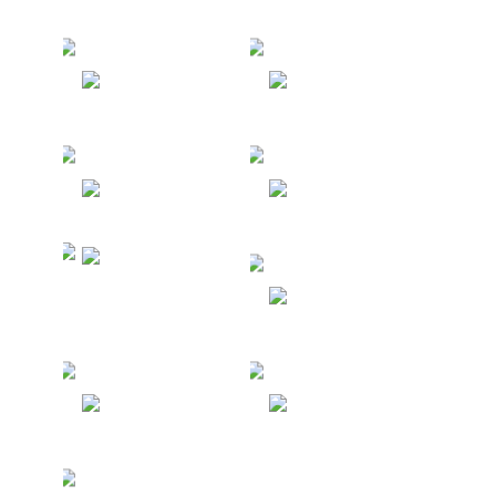
Испания
Черногория
Болгария
Япония
Северные
Мариански
е Острова
Германия
Австрия
Армения