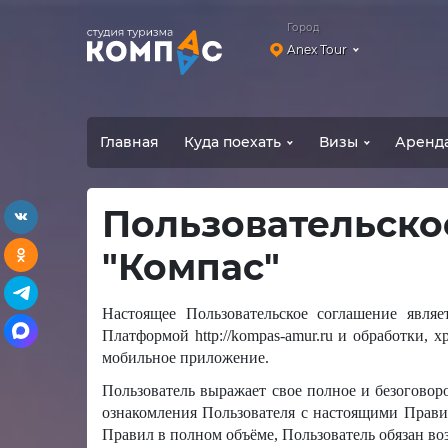
Город
Anex Tour
Главная
Куда поехать
Визы
Аренд
vkontakte
Пользовательско
odnoklassniki
"Компас"
telegram
Настоящее Пользовательское соглашение являет
max
Платформой http://kompas-amur.ru и обработки,
мобильное приложение.
Пользователь выражает свое полное и безоговор
ознакомления Пользователя с настоящими Правил
Правил в полном объёме, Пользователь обязан во