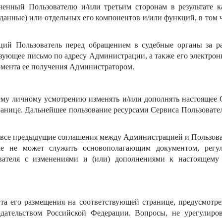
енный Пользователю и/или третьим сторонам в результате к
данные) или отдельных его компонентов и/или функций, в том ч
ий Пользователь перед обращением в судебные органы за р
твующее письмо по адресу Администрации, а также его электрон
момента ее получения Администратором.
оему личному усмотрению изменять и/или дополнять настоящее 
ранице. Дальнейшее пользование ресурсами Сервиса Пользоват
 все предыдущие соглашения между Администрацией и Пользова
ьше не может служить основополагающим документом, рег
вателя с изменениями и (или) дополнениями к настоящему
та его размещения на соответствующей странице, предусмот
одательством Российской Федерации. Вопросы, не урегулир