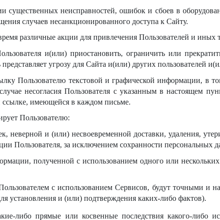
ии существенных неисправностей, ошибок и сбоев в оборудован
щения случаев несанкционированного доступа к Сайту.
 время различные акции для привлечения Пользователей и иных 
ользователя и(или) приостановить, ограничить или прекратит
 представляет угрозу для Сайта и(или) других пользователей и(
ылку Пользователю текстовой и графической информации, в том
лучае несогласия Пользователя с указанным в настоящем пунк
 ссылке, имеющейся в каждом письме.
ирует Пользователю:
жек, неверной и (или) несвоевременной доставки, удаления, уте
ации Пользователя, за исключением сохранности персональных д
формации, полученной с использованием одного или нескольких 
 Пользователем с использованием Сервисов, будут точными и н
 для установления и (или) подтверждения каких-либо фактов).
акие-либо прямые или косвенные последствия какого-либо и