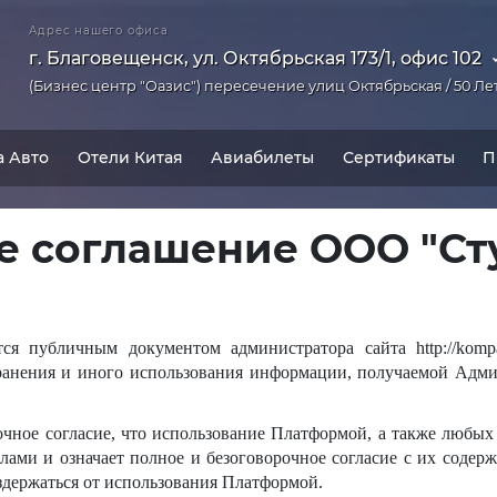
Адрес нашего офиса
г. Благовещенск, ул. Октябрьская 173/1, офис 102
(Бизнес центр "Оазис") пересечение улиц Октябрьская / 50 Ле
а Авто
Отели Китая
Авиабилеты
Сертификаты
П
е соглашение ООО "Ст
ся публичным документом администратора сайта http://komp
 хранения и иного использования информации, получаемой Адми
очное согласие, что использование Платформой, а также любых
ами и означает полное и безоговорочное согласие с их содер
здержаться от использования Платформой.