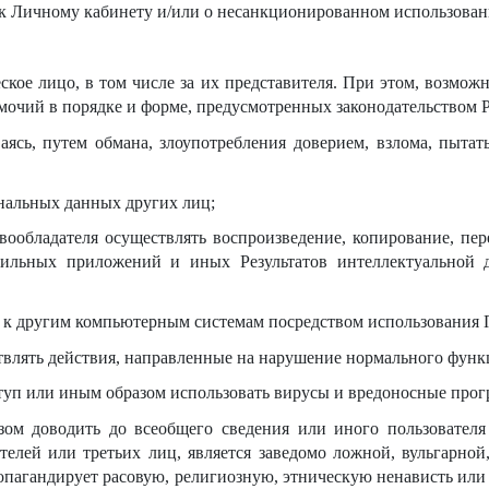
 Личному кабинету и/или о несанкционированном использовани
ское лицо, в том числе за их представителя. При этом, возмо
очий в порядке и форме, предусмотренных законодательством 
аясь, путем обмана, злоупотребления доверием, взлома, пытат
ональных данных других лиц;
вообладателя осуществлять воспроизведение, копирование, пе
бильных приложений и иных Результатов интеллектуальной д
 к другим компьютерным системам посредством использования
ствлять действия, направленные на нарушение нормального фу
ступ или иным образом использовать вирусы и вредоносные про
азом доводить до всеобщего сведения или иного пользовате
телей или третьих лиц, является заведомо ложной, вульгарно
ропагандирует расовую, религиозную, этническую ненависть 