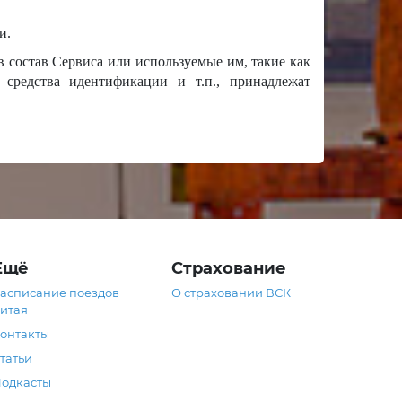
и.
в состав Сервиса или используемые им, такие как
 средства идентификации и т.п., принадлежат
Ещё
Страхование
асписание поездов
О страховании ВСК
итая
онтакты
татьи
одкасты