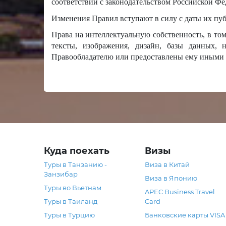
соответствии с законодательством Российской Фе
Изменения Правил вступают в силу с даты их пу
Права на интеллектуальную собственность, в том
тексты, изображения, дизайн, базы данных, 
Правообладателю или предоставлены ему иными 
Куда поехать
Визы
Туры в Танзанию -
Виза в Китай
Занзибар
Виза в Японию
Туры во Вьетнам
APEC Business Travel
Туры в Таиланд
Card
Туры в Турцию
Банковские карты VISA