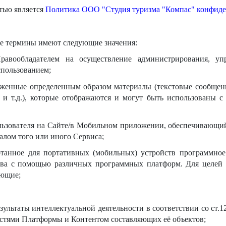
тью является
Политика ООО "Студия туризма "Компас" конфиде
е термины имеют следующие значения:
авообладателем на осуществление администрирования, упр
спользованием;
женные определенным образом материалы (текстовые сообщени
я и т.д.), которые отображаются и могут быть использованы
ьзователя на Сайте/в Мобильном приложении, обеспечивающий 
алом того или иного Сервиса;
анное для портативных (мобильных) устройств программное о
ства с помощью различных программных платформ. Для целе
ующие;
езультаты интеллектуальной деятельности в соответствии со ст.
тями Платформы и Контентом составляющих её объектов;