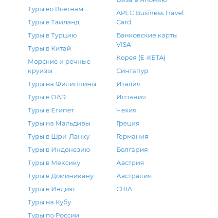
Туры во Вьетнам
APEC Business Travel
Туры в Таиланд
Card
Туры в Турцию
Банковские карты
VISA
Туры в Китай
Корея (E-KETA)
Морские и речные
круизы
Сингапур
Туры на Филиппины
Италия
Туры в ОАЭ
Испания
Туры в Египет
Чехия
Туры на Мальдивы
Греция
Туры в Шри-Ланку
Германия
Туры в Индонезию
Болгария
Туры в Мексику
Австрия
Туры в Доминикану
Австралия
Туры в Индию
США
Туры на Кубу
Туры по России