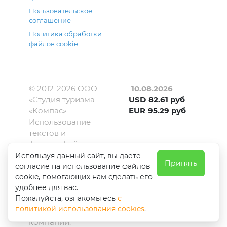
Пользовательское
соглашение
Политика обработки
файлов cookie
© 2012-
2026
ООО
10.08.2026
«Студия туризма
USD
82.61
руб
«Компас»
EUR
95.29
руб
Использование
текстов и
фотографий с
сайта kompas-
Используя данный сайт, вы даете
Принять
согласие на использование файлов
amur.ru
cookie, помогающих нам сделать его
допускается
удобнее для вас.
только с
Пожалуйста, ознакомьтесь
с
письменного
политикой использования cookies
.
разрешения
компании.