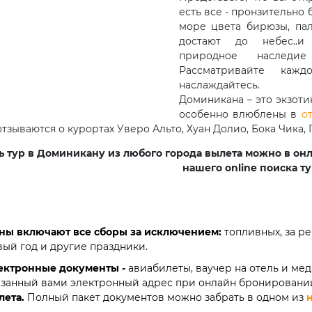
есть все - пронзительно
море цвета бирюзы, пал
достают до небес..и
природное наследие
Рассматривайте каж
наслаждайтесь.
Доминикана – это экзот
особенно влюблены в
о
отзываются о курортах Уверо Альто, Хуан Долио, Бока Чика,
ь тур в Доминикану из любого города вылета можно в он
нашего online поиска ту
ны включают все сборы за исключением:
топливных, за р
вый год и другие праздники.
ектронные документы -
авиабилеты, ваучер на отель и ме
азанный вами электронный адрес при онлайн бронировании
лета.
Полный пакет документов можно забрать в одном из