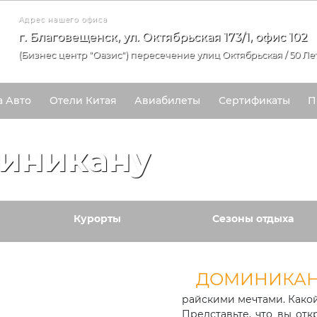
Адрес нашего офиса
г. Благовещенск, ул. Октябрьская 173/1, офис 102
(Бизнес центр "Оазис") пересечение улиц Октябрьская / 50 Ле
а Авто
Отели Китая
Авиабилеты
Сертификаты
П
миникану
Курорты
Сезоны отдыха
ДОМИНИКА
райскими мечтами. Какой
Представьте, что вы от