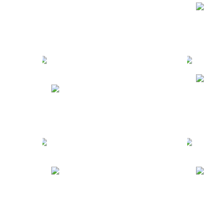
Занзибар
Т
М
Туры в Китай
к
Туры в Египет
Т