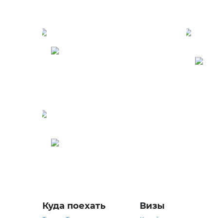
Северные
Марианские Острова
Г
Греция
Куда поехать
Визы