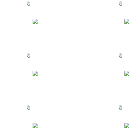
Туры в Мексику
Т
Туры по России
Т
Испания
Ч