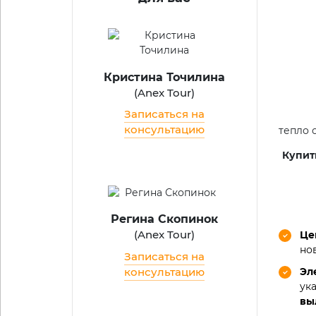
Кристина Точилина
(
Anex Tour
)
Записаться на
консультацию
тепло 
Купит
Регина Скопинок
(
Anex Tour
)
Це
но
Записаться на
консультацию
Эл
ук
вы