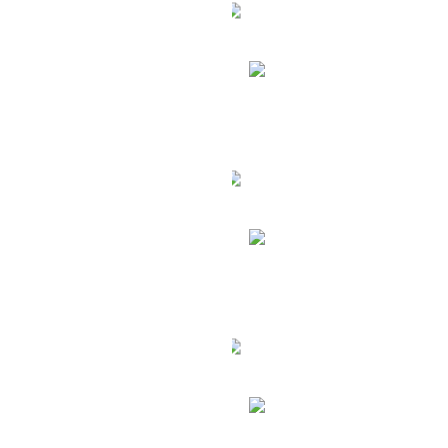
уры в Доминикану
Туры в Индию
уры в Южную Корею
Туры в Венесуэл
ерногория
Болгария