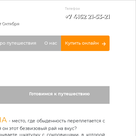
Телефон
+7 4162 21-53-21
т Октября
ро путешествия
О нас
Купить онлайн
Готовимся к путешествию
НА
- место, где обыденность переплетается с
 он этот безвизовый рай на вкус?
крываете шкатулку с сокровищами, в которой