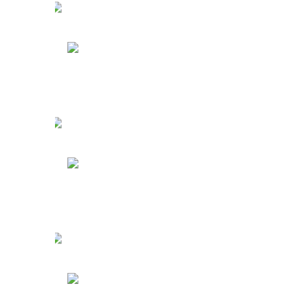
Туры на Кубу
у
Кипр
Япония