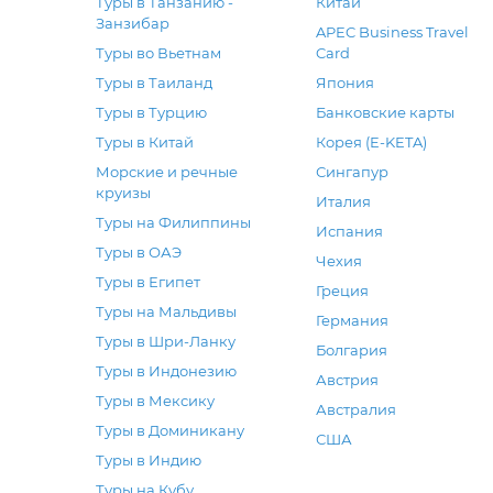
Туры в Танзанию -
Китай
Занзибар
APEC Business Travel
Туры во Вьетнам
Card
Туры в Таиланд
Япония
Туры в Турцию
Банковские карты
Туры в Китай
Корея (E-KETA)
Морские и речные
Сингапур
круизы
Италия
Туры на Филиппины
Испания
Туры в ОАЭ
Чехия
Туры в Египет
Греция
Туры на Мальдивы
Германия
Туры в Шри-Ланку
Болгария
Туры в Индонезию
Австрия
Туры в Мексику
Австралия
Туры в Доминикану
США
Туры в Индию
Туры на Кубу