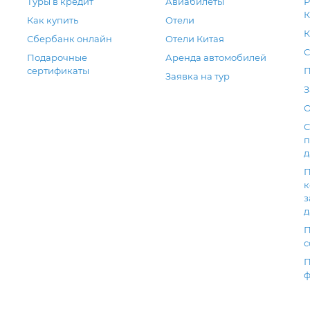
Туры в кредит
Авиабилеты
Р
К
Как купить
Отели
К
Сбербанк онлайн
Отели Китая
С
Подарочные
Аренда автомобилей
сертификаты
П
Заявка на тур
З
О
С
п
д
П
к
з
д
П
с
П
ф