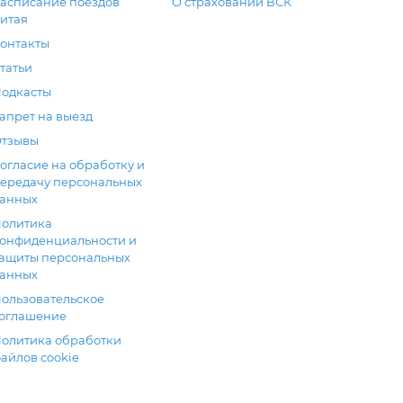
асписание поездов
О страховании ВСК
итая
онтакты
татьи
одкасты
апрет на выезд
тзывы
огласие на обработку и
ередачу персональных
анных
олитика
онфиденциальности и
ащиты персональных
анных
ользовательское
оглашение
олитика обработки
айлов cookie