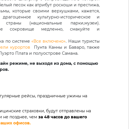
 белый песок как атрибут роскоши и престижа,
ьмы, которые своими верхушками, кажется,
 драгоценное культурно-историческое и
 страны (национальные парки,музеи).
дое сокровище медленно, смакуйте и
ика по системе
«Все включено»
. Наши туристы
тели курортов
Пунта Канны и Баваро, также
 Пуэрто Плата и полуострове Самана.
лайн режиме, не выходя из дома, с помощью
ров.
егулярные рейсы, праздничные ужины на
дицинские страховки, будут отправлены на
 не позднее, чем
за 48 часов до вашего
наших офисов.