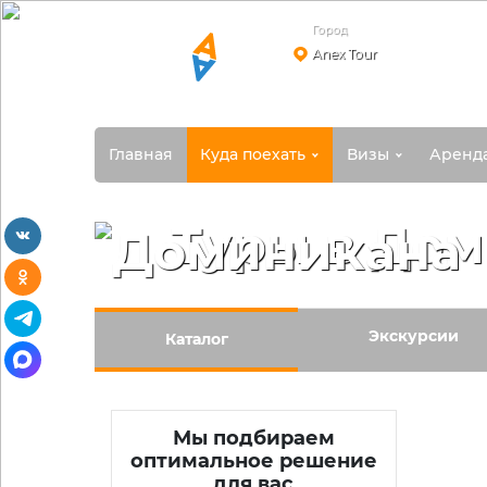
Город
Anex Tour
Главная
Куда поехать
Визы
Аренд
Туры в До
vkontakte
odnoklassniki
telegram
Экскурсии
Каталог
max
Мы подбираем
оптимальное решение
для вас