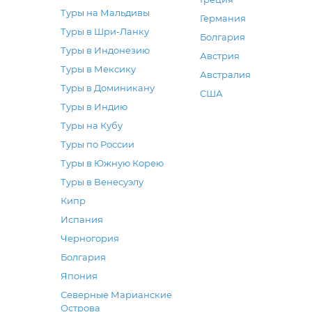
Туры на Мальдивы
Германия
Туры в Шри-Ланку
Болгария
Туры в Индонезию
Австрия
Туры в Мексику
Австралия
Туры в Доминикану
США
Туры в Индию
Туры на Кубу
Туры по России
Туры в Южную Корею
Туры в Венесуэлу
Кипр
Испания
Черногория
Болгария
Япония
Северные Марианские
Острова