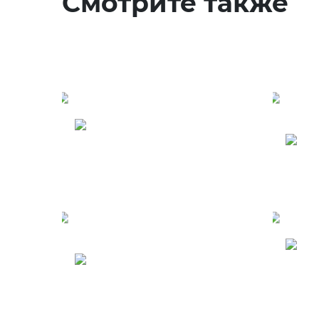
Смотрите также
Туры в Танзанию -
Занзибар
Т
М
Туры в Китай
к