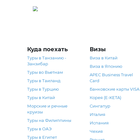
Греция
Куда поехать
Визы
Туры в Танзанию -
Виза в Китай
Занзибар
Виза в Японию
Туры во Вьетнам
APEC Business Travel
Туры в Таиланд
Card
Туры в Турцию
Банковские карты VISA
Туры в Китай
Корея (E-KETA)
Морские и речные
Сингапур
круизы
Италия
Туры на Филиппины
Испания
Туры в ОАЭ
Чехия
Туры в Египет
Греция