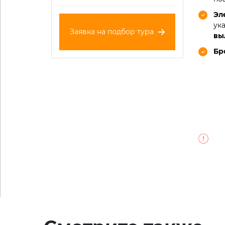
Эл
ук
Заявка на подбор тура
вы
Бр