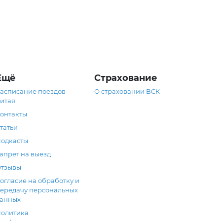
Ещё
Страхование
асписание поездов
О страховании ВСК
итая
онтакты
татьи
одкасты
апрет на выезд
тзывы
огласие на обработку и
ередачу персональных
анных
олитика