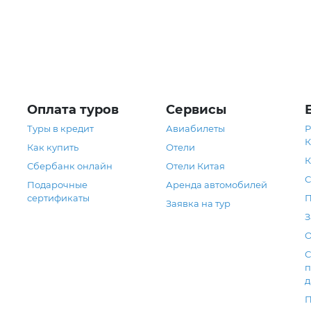
Оплата туров
Сервисы
Туры в кредит
Авиабилеты
Р
К
Как купить
Отели
К
Сбербанк онлайн
Отели Китая
С
Подарочные
Аренда автомобилей
сертификаты
П
Заявка на тур
З
О
С
п
д
П