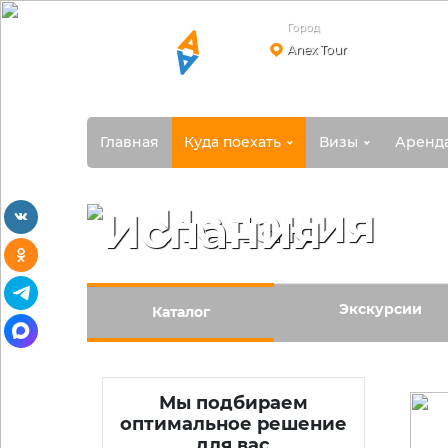
Город
Anex Tour
Главная
Куда поехать
Визы
Аренд
Испания
vkontakte
odnoklassniki
telegram
Экскурсии
Каталог
max
Мы подбираем
оптимальное решение
для вас