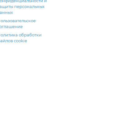
онфиденциальности и
ащиты персональных
анных
ользовательское
оглашение
олитика обработки
айлов cookie