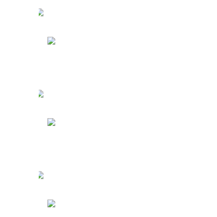
у
Туры в Индонезию
Туры на Кубу
у
Кипр