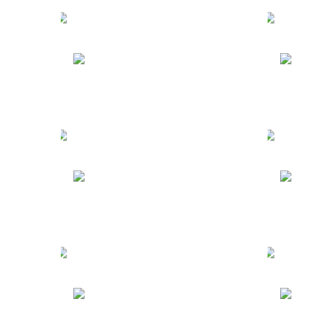
Туры в Египет
Т
Туры в Мексику
Т
Туры по России
Т