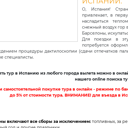
ИСПАНИИ.
О, Испания! Стра
привлекает, в перву
насладиться тепло
снежный воздух гор в
Барселоны, искупать
Для поездки в эту
потребуется оформ
дением процедуры дактилоскопии (сдачи отпечатков пал
е специалисты.
ть тур в Испанию из любого города вылета можно в онла
нашего online поиска ту
и самостоятельной покупке тура в онлайн - режиме по ба
до 5% от стоимости тура. ВНИМАНИЕ! для въезда в И
ны включают все сборы за исключением:
топливных, за р
вый год и другие праздники.