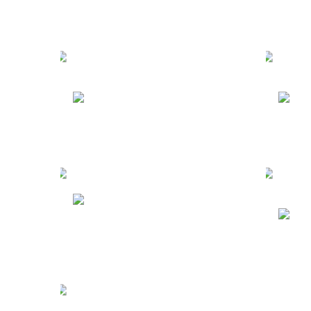
Испания
Ч
Северные
Марианские Острова
Г