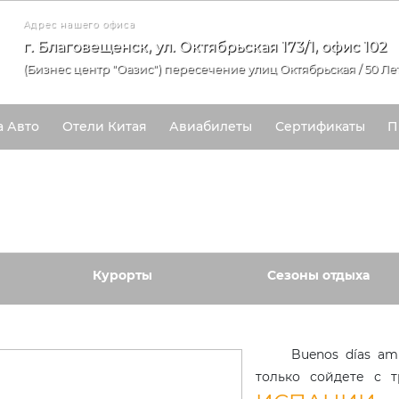
Адрес нашего офиса
г. Благовещенск, ул. Октябрьская 173/1, офис 102
(Бизнес центр "Оазис") пересечение улиц Октябрьская / 50 Ле
а Авто
Отели Китая
Авиабилеты
Сертификаты
П
Курорты
Сезоны отдыха
Buenos días am
только сойдете с 