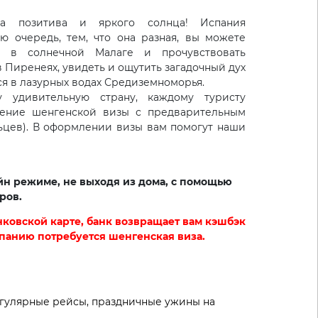
на позитива и яркого солнца! Испания
ю очередь, тем, что она разная, вы можете
м в солнечной Малаге и прочувствовать
 Пиренеях, увидеть и ощутить загадочный дух
ся в лазурных водах Средиземноморья.
 удивительную страну, каждому туристу
ление шенгенской визы с предварительным
ьцев). В оформлении визы вам помогут наши
йн режиме, не выходя из дома, с помощью
ров.
нковской карте, банк возвращает вам кэшбэк
спанию потребуется шенгенская виза.
егулярные рейсы, праздничные ужины на