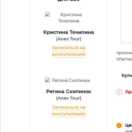
Кристина Точилина
(
Anex Tour
)
Записаться на
прохож
консультацию
опытны
Купи
Регина Скопинок
Пр
(
Anex Tour
)
Записаться на
консультацию
Це
но