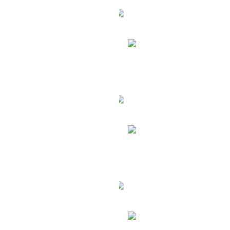
уры на Мальдивы
Туры в Шри-Ланк
уры в Доминикану
Туры в Индию
уры в Южную Корею
Туры в Венесуэл