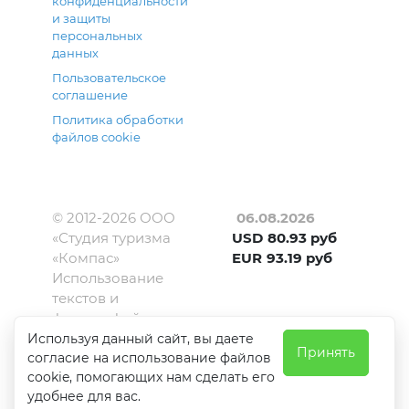
конфиденциальности
и защиты
персональных
данных
Пользовательское
соглашение
Политика обработки
файлов cookie
© 2012-
2026
ООО
06.08.2026
«Студия туризма
USD
80.93
руб
«Компас»
EUR
93.19
руб
Использование
текстов и
фотографий с
сайта kompas-
Используя данный сайт, вы даете
Принять
согласие на использование файлов
amur.ru
cookie, помогающих нам сделать его
допускается
удобнее для вас.
только с