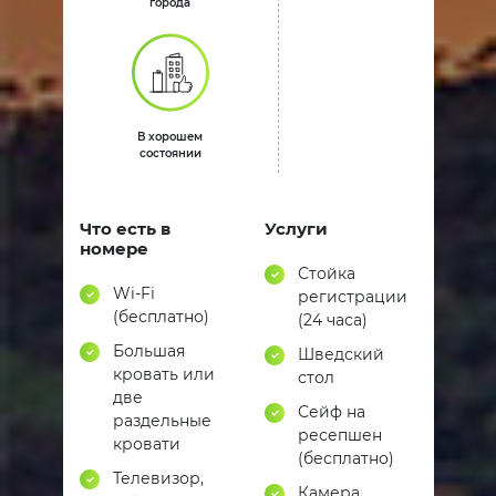
города
В хорошем
состоянии
Что есть в
Услуги
номере
Стойка
Wi-Fi
регистрации
(бесплатно)
(24 часа)
Большая
Шведский
кровать или
стол
две
Сейф на
раздельные
ресепшен
кровати
(бесплатно)
Телевизор,
Камера