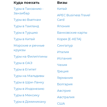
Куда поехать
Визы
Туры в Танзанию -
Китай
Занзибар
APEC Business Travel
Туры во Вьетнам
Card
Туры в Таиланд
Япония
Туры в Турцию
Банковские карты
Туры в Китай
Корея (E-KETA)
Морские и речные
Сингапур
круизы
Италия
Туры на Филиппины
Испания
Туры в ОАЭ
Чехия
Туры в Египет
Греция
Туры на Мальдивы
Германия
Туры в Шри-Ланку
Болгария
Туры в Индонезию
Австрия
Туры в Мексику
Австралия
Туры в Доминикану
США