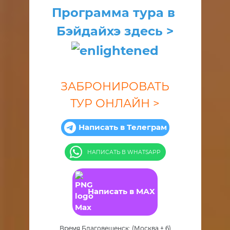
Программа тура в 
Бэйдайхэ здесь >
ЗАБРОНИРОВАТЬ
ТУР
ОНЛАЙН >
Написать в Телеграм
НАПИСАТЬ В WHATSАPP
Написать в МАX
Время Благовещенск: (Москва + 6)