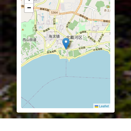
−
Leaflet