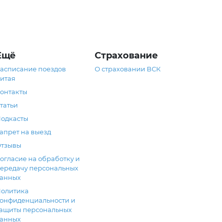
Ещё
Страхование
асписание поездов
О страховании ВСК
итая
онтакты
татьи
одкасты
апрет на выезд
тзывы
огласие на обработку и
ередачу персональных
анных
олитика
онфиденциальности и
ащиты персональных
анных