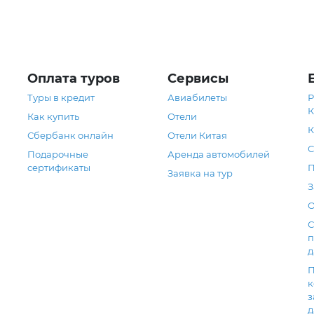
Оплата туров
Сервисы
Туры в кредит
Авиабилеты
Р
К
Как купить
Отели
К
Сбербанк онлайн
Отели Китая
С
Подарочные
Аренда автомобилей
сертификаты
П
Заявка на тур
З
О
С
п
д
П
к
з
д