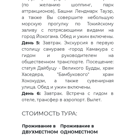
(по желанию шоппинг, парк
аттракционов), Башни Лендмарк Тауэр,
а также Вы совершите небольшую
морскую прогулку по Токийскому
заливу с потрясающими видами на
город Йокогама. Обед и ужин включены.
День 5:
Завтрак.
Экскурсия в первую
столицу самураев -город Камакура с
гидом и руководителем на
общественном транспорте. Посещение:
статуя Дайбуцу - Великого Будды, храм
Хаседера, "Бамбукового" храм
Хококудзи, а также сувенирная
улица. Обед и ужин включены.
День 6:
Завтрак. Встреча с гидом в
отеле, трансфер в аэропорт. Вылет.
СТОИМОСТЬ ТУРА:
Проживание в
Проживание в
ДВУХМЕСТНОМ
ОДНОМЕСТНОМ