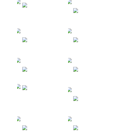
Туры в
Венесуэлу
Кипр
Испания
Черногория
Болгария
Япония
Северные
Мариански
е Острова
Германия
Австрия
Армения