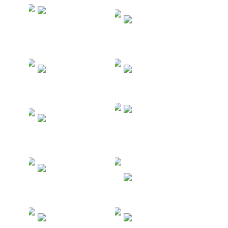
Туры в
Танзанию -
Туры во
Занзибар
Вьетнам
Туры в
Туры в
Таиланд
Турцию
Морские и
Туры в
речные
Китай
круизы
Туры на
Филиппины
Туры в ОАЭ
Туры в
Туры на
Египет
Мальдивы