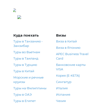
Греция
Куда поехать
Визы
Туры в Танзанию -
Виза в Китай
Занзибар
Виза в Японию
Туры во Вьетнам
APEC Business Travel
Туры в Таиланд
Card
Туры в Турцию
Банковские карты
VISA
Туры в Китай
Корея (E-KETA)
Морские и речные
круизы
Сингапур
Туры на Филиппины
Италия
Туры в ОАЭ
Испания
Туры в Египет
Чехия