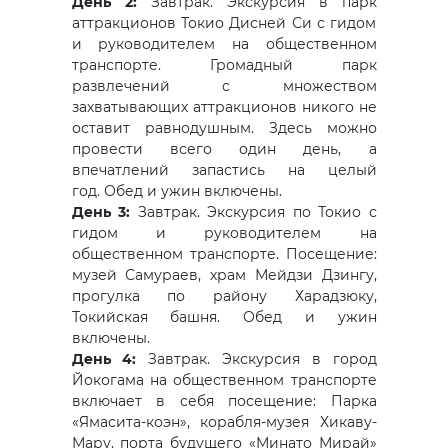
День 2:
Завтрак.
Экскурсия в парк
аттракционов Токио Дисней Си с гидом
и руководителем на общественном
транспорте. Громадный парк
развлечений с множеством
захватывающих аттракционов никого не
оставит равнодушным. Здесь можно
провести всего один день, а
впечатлений запастись на целый
год. Обед и ужин включены.
День 3:
Завтрак.
Экскурсия по Токио с
гидом и руководителем на
общественном транспорте. Посещение:
музей Самураев, храм Мейдзи Дзингу,
прогулка по району Харадзюку,
Токийская башня. Обед и ужин
включены.
День 4:
Завтрак.
Экскурсия в город
Йокогама на общественном транспорте
включает в себя посещение: Парка
«Ямасита-коэн», корабля-музея Хикаву-
Мару, порта будущего «Минато Мирай»