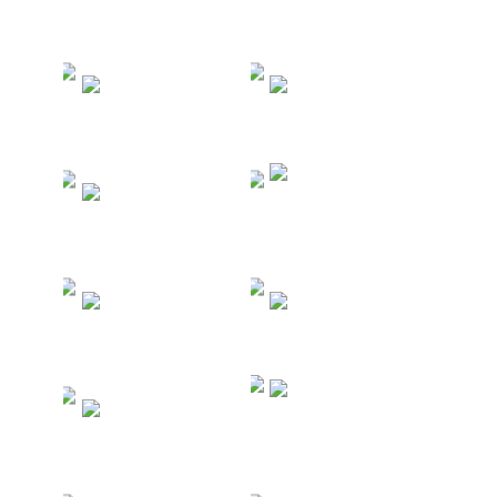
Туры в Шри-
Туры в
Ланку
Индонезию
Туры в
Туры в
Доминикан
Мексику
у
Туры в
Туры на
Индию
Кубу
Туры в
Туры по
Южную
России
Корею