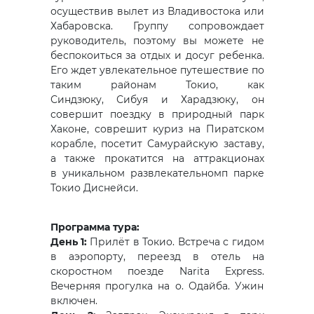
осуществив вылет из Владивостока или
Хабаровска. Группу сопровождает
руководитель, поэтому вы можете не
беспокоиться за отдых и досуг ребенка.
Его ждет увлекательное путешествие по
таким районам Токио, как
Синдзюку, Сибуя и Харадзюку, он
совершит поездку в природный парк
Хаконе, соврешит куриз на Пиратском
корабле, посетит Самурайскую заставу,
а также прокатится на аттракционах
в уникальном развлекательномп парке
Токио Диснейси.
Программа тура:
День 1:
Прилёт в Токио. Встреча с гидом
в аэропорту, переезд в отель на
скоростном поезде Narita Express.
Вечерняя прогулка на о. Одайба. Ужин
включен.