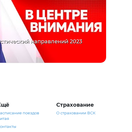
стический направлений 2023
Ещё
Страхование
асписание поездов
О страховании ВСК
итая
онтакты