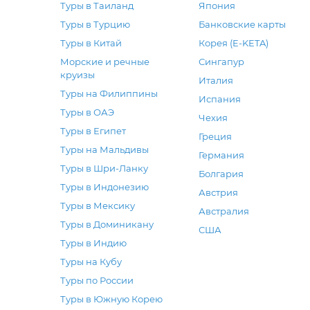
Туры в Таиланд
Япония
Туры в Турцию
Банковские карты
Туры в Китай
Корея (E-KETA)
Морские и речные
Сингапур
круизы
Италия
Туры на Филиппины
Испания
Туры в ОАЭ
Чехия
Туры в Египет
Греция
Туры на Мальдивы
Германия
Туры в Шри-Ланку
Болгария
Туры в Индонезию
Австрия
Туры в Мексику
Австралия
Туры в Доминикану
США
Туры в Индию
Туры на Кубу
Туры по России
Туры в Южную Корею