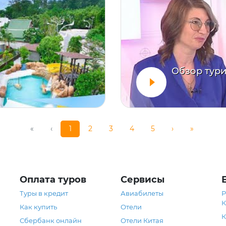
Обзор тури
«
‹
1
2
3
4
5
›
»
Оплата туров
Сервисы
Туры в кредит
Авиабилеты
Р
К
Как купить
Отели
К
Сбербанк онлайн
Отели Китая