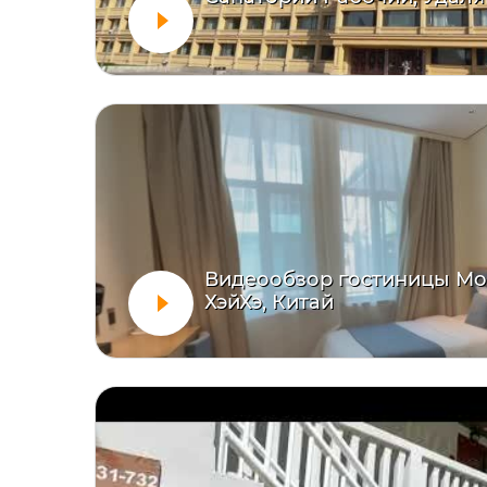
Видеообзор гостиницы Моде
ХэйХэ, Китай