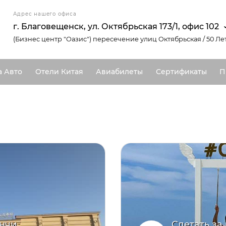
Адрес нашего офиса
г. Благовещенск, ул. Октябрьская 173/1, офис 102
(Бизнес центр "Оазис") пересечение улиц Октябрьская / 50 Ле
а Авто
Отели Китая
Авиабилеты
Сертификаты
П
янчи
Слетать за