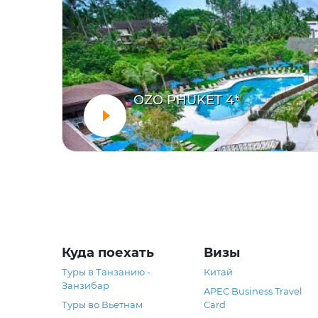
OZO PHUKET 4*
Куда поехать
Визы
Туры в Танзанию -
Китай
Занзибар
APEC Business Travel
Туры во Вьетнам
Card