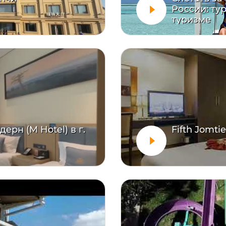
России: ту
туризме
рн (M Hotel) в г.
Fifth Jomti