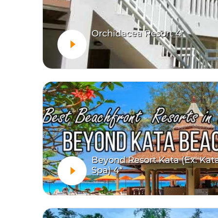
Orchidacea Resort 4*
Beyond Resort Kata (Ex. Kat
Spa) 4*