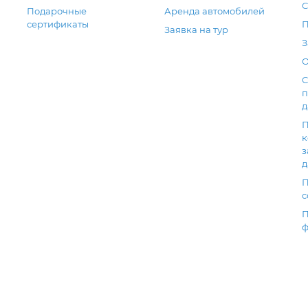
С
Подарочные
Аренда автомобилей
сертификаты
П
Заявка на тур
З
О
С
п
д
П
к
з
д
П
с
П
ф