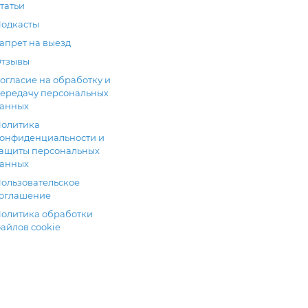
татьи
одкасты
апрет на выезд
тзывы
огласие на обработку и
ередачу персональных
анных
олитика
онфиденциальности и
ащиты персональных
анных
ользовательское
оглашение
олитика обработки
айлов cookie