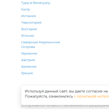
Туры в Венесуэлу
Кипр
Испания
Черногория
Болгария
Япония
Северные Марианские
Острова
Германия
Австрия
Армения
Греция
Используя данный сайт, вы даете согласие на
© 2012-
2026
ООО «Студия туризма «Компас»
Пожалуйста, ознакомьтесь
с политикой испол
Использование текстов и фотографий с сайта
допускается только с письменного разрешен