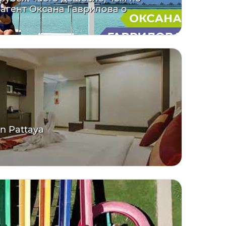
рагент Оксана Гаврилова о
en Pattaya