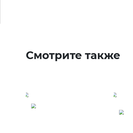
Смотрите также
Туры в Танзанию -
Занзибар
Т