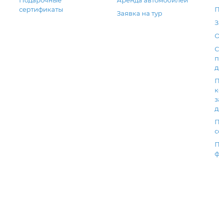
сертификаты
П
Заявка на тур
З
О
С
п
д
П
к
з
д
П
с
П
ф