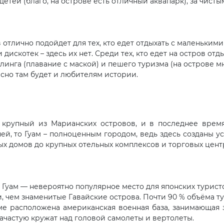
 детей (благо, на острове есть отличный аквапарк), за чист
 отлично подойдет для тех, кто едет отдыхать с маленькими
и дискотек – здесь их нет. Среди тех, кто едет на остров о
линга (плавание с маской) и пешего туризма (на острове м
сно там будет и любителям истории.
крупный из Марианских островов, и в последнее врем
ей, то Гуам – полноценным городом, ведь здесь созданы ус
ых домов до крупных отельных комплексов и торговых цент
 Гуам — невероятно популярное место для японских туристов
, чем знаменитые Гавайские острова. Почти 90 % объёма ту
ме расположена американская военная база, занимающая 
зачастую кружат над головой самолеты и вертолеты.