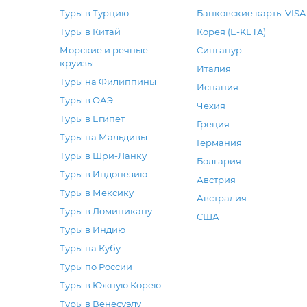
Туры в Турцию
Банковские карты VISA
Туры в Китай
Корея (E-KETA)
Морские и речные
Сингапур
круизы
Италия
Туры на Филиппины
Испания
Туры в ОАЭ
Чехия
Туры в Египет
Греция
Туры на Мальдивы
Германия
Туры в Шри-Ланку
Болгария
Туры в Индонезию
Австрия
Туры в Мексику
Австралия
Туры в Доминикану
США
Туры в Индию
Туры на Кубу
Туры по России
Туры в Южную Корею
Туры в Венесуэлу