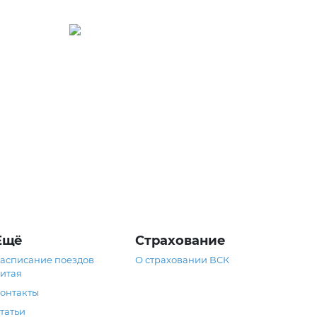
Армения
Ещё
Страхование
асписание поездов
О страховании ВСК
итая
онтакты
татьи