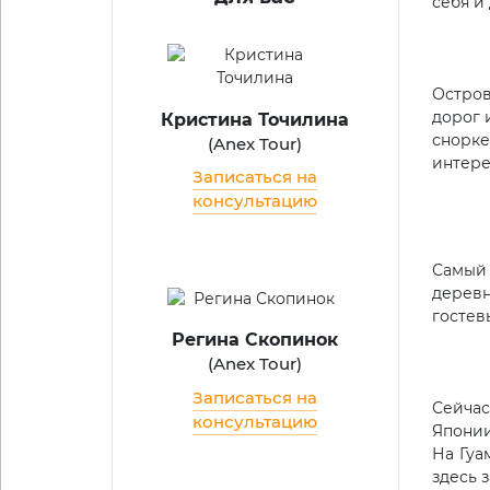
себя и
Остров
дорог 
Кристина Точилина
снорке
(
Anex Tour
)
интере
Записаться на
консультацию
Самый 
деревн
гостев
Регина Скопинок
(
Anex Tour
)
Записаться на
Сейчас
консультацию
Японии
На Гуа
здесь 