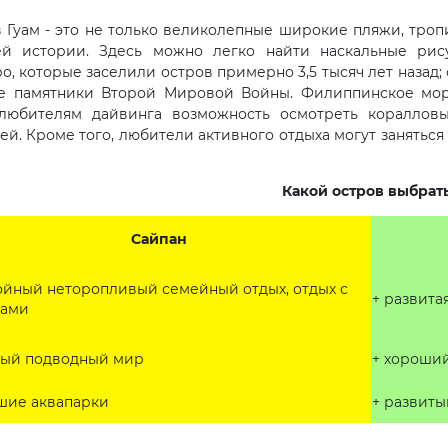
 Гуам - это не только великолепные широкие пляжи, тро
ей истории. Здесь можно легко найти наскальные ри
о, которые заселили остров примерно 3,5 тысяч лет назад;
е памятники Второй Мировой Войны. Филиппинское мор
 любителям дайвинга возможность осмотреть кораллов
ей. Кроме того, любители активного отдыха могут занятьс
Какой остров выбрат
Сайпан
ойный неторопливый семейный отдых, отдых с
+ развита
ами
тый подводный мир
+ хороши
шие аквапарки
+ развиты