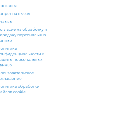
одкасты
апрет на выезд
тзывы
огласие на обработку и
ередачу персональных
анных
олитика
онфиденциальности и
ащиты персональных
анных
ользовательское
оглашение
олитика обработки
айлов cookie