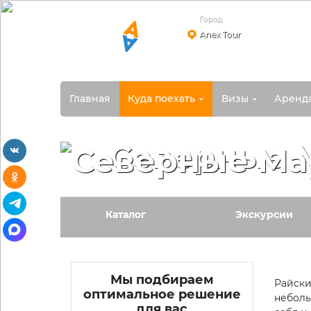
Город
Anex Tour
Главная
Куда поехать
Визы
Аренд
Северные 
vkontakte
odnoklassniki
telegram
Каталог
Экскурсии
max
Мы подбираем
Райски
оптимальное решение
неболь
для вас