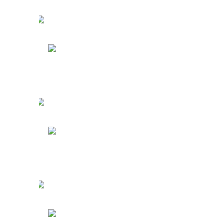
ины
Туры в ОАЭ
у
Туры в Индонезию
Туры на Кубу