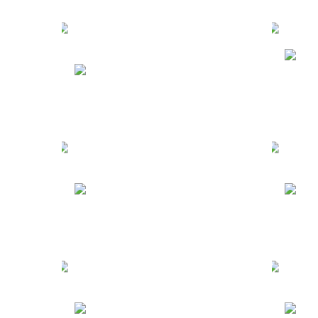
М
Туры в Китай
к
Туры в Египет
Т
Туры в Мексику
Т