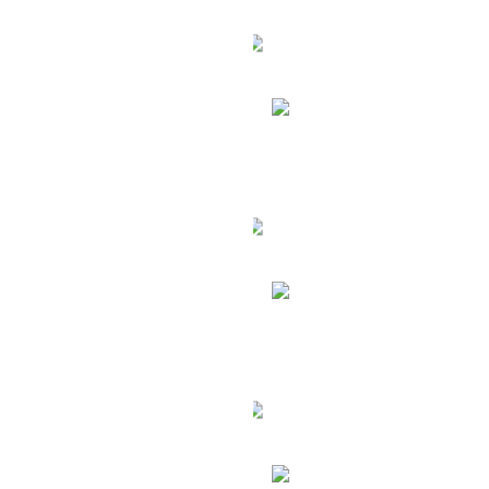
орские и речные
руизы
Туры на Филипп
уры на Мальдивы
Туры в Шри-Ланк
уры в Доминикану
Туры в Индию