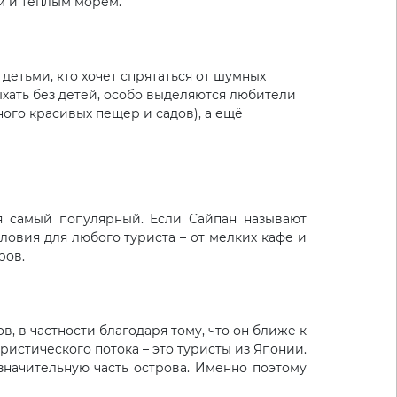
ым и тёплым морем.
 детьми, кто хочет спрятаться от шумных
тдыхать без детей, особо выделяются любители
ного красивых пещер и садов), а ещё
я самый популярный. Если Сайпан называют
ловия для любого туриста – от мелких кафе и
ров.
, в частности благодаря тому, что он ближе к
ристического потока – это туристы из Японии.
значительную часть острова. Именно поэтому