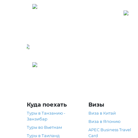
Северные
Марианские Острова
Г
Греция
Куда поехать
Визы
Туры в Танзанию -
Виза в Китай
Занзибар
Виза в Японию
Туры во Вьетнам
APEC Business Travel
Туры в Таиланд
Card