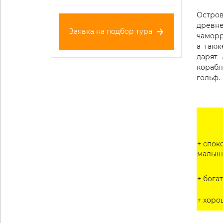
Остров
древн
Заявка на подбор тура
чаморр
а такж
дарят
корабл
гольф.
+ спок
малыш
+ бога
+ хоро