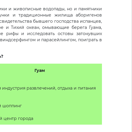
пики и живописные водопады, но и памятники
сунки и традиционные жилища аборигенов
 свидетельства бывшего господства испанцев,
е и Тихий океан, омывающие берега Гуама,
ые рифы и исследовать остовы затонувших
я виндсерфингом и парасейлингом, поиграть в
ь?
Гуам
я индустрия развлечений, отдыха и питания
й шоппинг
й центр города