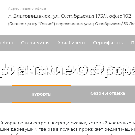
Адрес нашего офиса
г. Благовещенск, ул. Октябрьская 173/1, офис 102
(Бизнес центр "Оазис") пересечение улиц Октябрьская / 50 Ле
а Авто
Отели Китая
Авиабилеты
Сертификаты
П
Марианские Остр
Сезоны отдыха
Курорты
й коралловый остров посреди океана, который настолько мал
шие деревушки, где раз в полчаса проезжает редкая машина