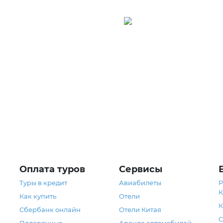
ермания
Австрия
Оплата туров
Сервисы
Туры в кредит
Авиабилеты
Р
К
Как купить
Отели
К
Сбербанк онлайн
Отели Китая
С
Подарочные
Аренда автомобилей