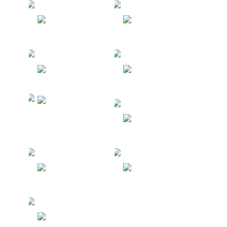
Испания
Черногория
Болгария
Япония
Северные
Мариански
е Острова
Германия
Австрия
Армения
Греция