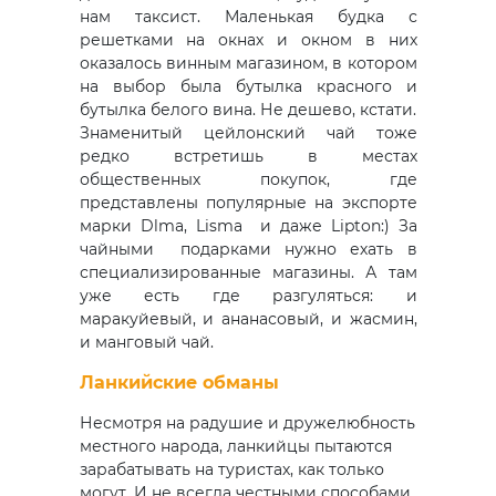
нам таксист. Маленькая будка с
решетками на окнах и окном в них
оказалось винным магазином, в котором
на выбор была бутылка красного и
бутылка белого вина. Не дешево, кстати.
Знаменитый цейлонский чай тоже
редко встретишь в местах
общественных покупок, где
представлены популярные на экспорте
марки Dlma, Lisma и даже Lipton:) За
чайными подарками нужно ехать в
специализированные магазины. А там
уже есть где разгуляться: и
маракуйевый, и ананасовый, и жасмин,
и манговый чай.
Ланкийские обманы
Несмотря на радушие и дружелюбность
местного народа, ланкийцы пытаются
зарабатывать на туристах, как только
могут. И не всегда честными способами