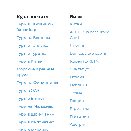
Куда поехать
Визы
Туры в Танзанию -
Китай
Занзибар
APEC Business Travel
Туры во Вьетнам
Card
Туры в Таиланд
Япония
Туры в Турцию
Банковские карты
Туры в Китай
Корея (E-KETA)
Морские и речные
Сингапур
круизы
Италия
Туры на Филиппины
Испания
Туры в ОАЭ
Чехия
Туры в Египет
Греция
Туры на Мальдивы
Германия
Туры в Шри-Ланку
Болгария
Туры в Индонезию
Австрия
Туры в Мексику