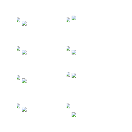
Туры в
Туры в
Доминикан
Мексику
у
Туры в
Туры на
Индию
Кубу
Туры в
Туры по
Южную
России
Корею
Туры в
Венесуэлу
Кипр