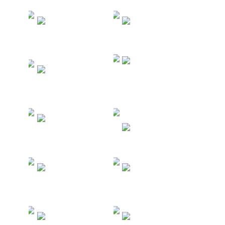
Туры в
Туры в
Таиланд
Турцию
Морские и
Туры в
речные
Китай
круизы
Туры на
Филиппины
Туры в ОАЭ
Туры в
Туры на
Египет
Мальдивы
Туры в Шри-
Туры в
Ланку
Индонезию