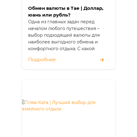
Обмен валюты в Тае | Доллар,
юань или рубль?
Одна из главных задач перед
началом любого путешествия –
выбор подходящей валюты для
наиболее выгодного обмена и
комфортного отдыха. С какой
валютой лучше отправляться в
Подробнее
Таиланд – с долларом, юанем или
рублем? Официальной валютой
Таиланда является тайский бат
(THB), и именно его следует
использовать для расчетов. Тем не
менее многие путешественники
интересуются, какую иностранную
валюту лучше взять с собой для
обмена на баты. Давайте наконец
обсудим преимущества и
недостатки каждой из валют и
выясним какой вариант является