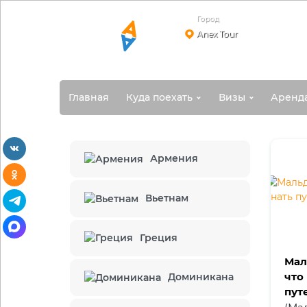
Город
Anex Tour
Главная
Куда поехать
Визы
Аренд
vkontakte
Армения
odnoklassniki
telegram
Вьетнам
max
Греция
Мал
что
Доминикана
пут