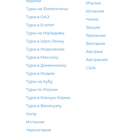
круизы
Италия
выг
рас
зак
Туры на Филиппины
оби
Испания
спо
нуж
Туры в ОАЭ
вод
вел
за 
Чехия
Туры в Египет
для
же 
везд
Греция
южн
поэт
Туры на Мальдивы
ина
Германия
име
так
ден
Туры в Шри-Ланку
Болгария
поз
нап
Зап
Туры в Индонезию
Австрия
спр
Есл
нес
Туры в Мексику
Австралия
тро
мно
рыб
Туры в Доминикану
США
нак
отп
охо
Туры в Индию
Так
рыб
мор
Туры на Кубу
нем
Пуэ
т. д.
Туры по России
обо
жиз
пля
Ухо
Туры в Южную Корею
пол
лин
Туры в Венесуэлу
бла
мес
Кипр
цве
мал
Испания
гор
отл
Черногория
луч
особ