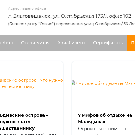
Адрес нашего офиса
г. Благовещенск, ул. Октябрьская 173/1, офис 102
(Бизнес центр "Оазис") пересечение улиц Октябрьская / 50 Ле
а Авто
Отели Китая
Авиабилеты
Сертификаты
П
ьдивские острова -
7 мифов об отдыхе на
 нужно знать
Мальдивах
ешественнику
Огромная стоимость