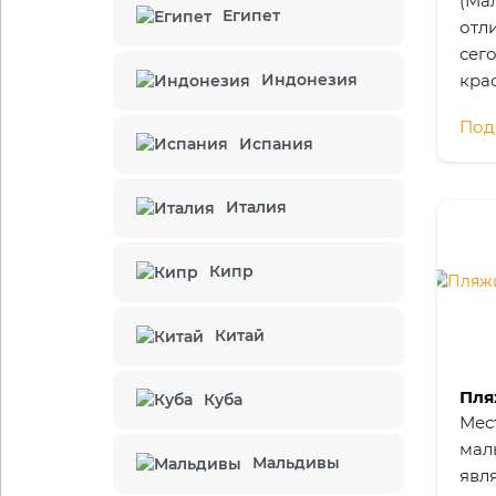
(Мал
Египет
отл
сег
кра
Индонезия
кот
Под
неб
Испания
Осо
люб
Италия
экз
Мал
мор
Кипр
кли
пес
Китай
раз
мир
Пля
мно
Куба
Мес
Мал
мал
счи
Мальдивы
явл
изл