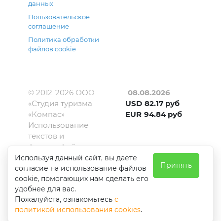
данных
Пользовательское
соглашение
Политика обработки
файлов cookie
© 2012-
2026
ООО
08.08.2026
«Студия туризма
USD
82.17
руб
«Компас»
EUR
94.84
руб
Использование
текстов и
фотографий с
сайта kompas-
Используя данный сайт, вы даете
Принять
согласие на использование файлов
amur.ru
cookie, помогающих нам сделать его
допускается
удобнее для вас.
только с
Пожалуйста, ознакомьтесь
с
письменного
политикой использования cookies
.
разрешения