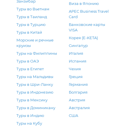
Занзибар
Виза в Японию
Туры во Вьетнам
APEC Business Travel
Туры в Таиланд
Card
Туры в Турцию
Банковские карты
VISA
Туры в Китай
Корея (E-KETA)
Морские и речные
круизы
Сингапур
Туры на Филиппины
Италия
Туры в ОАЭ
Испания
Туры в Египет
Чехия
Туры на Мальдивы
Греция
Туры в Шри-Ланку
Германия
Туры в Индонезию
Болгария
Туры в Мексику
Австрия
Туры в Доминикану
Австралия
Туры в Индию
США
Туры на Кубу