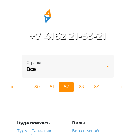
+7 4162 21-53-21
Страны
Все
«
‹
80
81
82
83
84
›
»
Куда поехать
Визы
Туры в Танзанию -
Виза в Китай