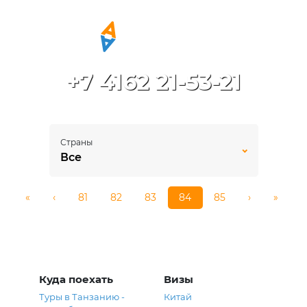
+7 4162 21-53-21
Страны
Все
«
‹
81
82
83
84
85
›
»
Куда поехать
Визы
Туры в Танзанию -
Китай