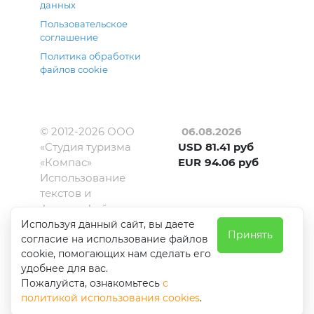
данных
Пользовательское
соглашение
Политика обработки
файлов cookie
© 2012-
2026
ООО
06.08.2026
«Студия туризма
USD
81.41
руб
«Компас»
EUR
94.06
руб
Использование
текстов и
фотографий с
сайта kompas-
Используя данный сайт, вы даете
Принять
согласие на использование файлов
amur.ru
cookie, помогающих нам сделать его
допускается
удобнее для вас.
только с
Пожалуйста, ознакомьтесь
с
письменного
политикой использования cookies
.
разрешения