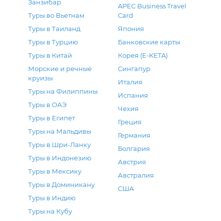
Занзибар
APEC Business Travel
Туры во Вьетнам
Card
Туры в Таиланд
Япония
Туры в Турцию
Банковские карты
Туры в Китай
Корея (E-KETA)
Морские и речные
Сингапур
круизы
Италия
Туры на Филиппины
Испания
Туры в ОАЭ
Чехия
Туры в Египет
Греция
Туры на Мальдивы
Германия
Туры в Шри-Ланку
Болгария
Туры в Индонезию
Австрия
Туры в Мексику
Австралия
Туры в Доминикану
США
Туры в Индию
Туры на Кубу